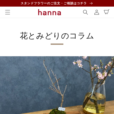
コンテ
ロ
スタンドフラワーのご注文・ご相談はコチラ
ンツに
カ
グ
進む
ー
イ
ト
ン
花とみどりのコラム