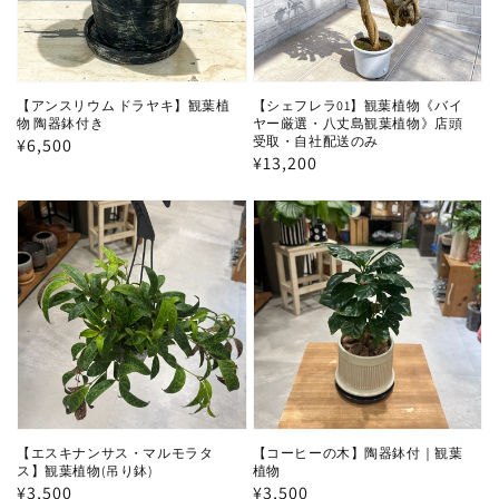
【アンスリウム ドラヤキ】観葉植
【シェフレラ01】観葉植物《バイ
物 陶器鉢付き
ヤー厳選・八丈島観葉植物》店頭
受取・自社配送のみ
通
¥6,500
通
¥13,200
常
常
価
価
格
格
【エスキナンサス・マルモラタ
【コーヒーの木】陶器鉢付｜観葉
ス】観葉植物(吊り鉢)
植物
通
¥3,500
通
¥3,500