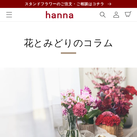
コンテ
ロ
スタンドフラワーのご注文・ご相談はコチラ
ンツに
カ
グ
進む
ー
イ
ト
ン
花とみどりのコラム