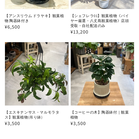
【アンスリウム ドラヤキ】観葉植
【シェフレラ01】観葉植物《バイ
物 陶器鉢付き
ヤー厳選・八丈島観葉植物》店頭
受取・自社配送のみ
通
¥6,500
通
¥13,200
常
常
価
価
格
格
【エスキナンサス・マルモラタ
【コーヒーの木】陶器鉢付｜観葉
ス】観葉植物(吊り鉢)
植物
通
¥3,500
通
¥3,500
常
常
価
価