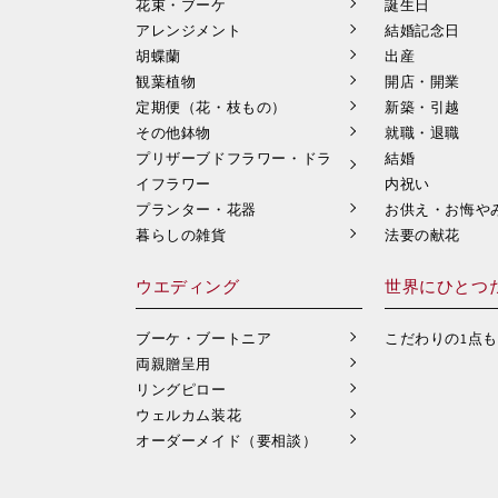
花束・ブーケ
誕生日
アレンジメント
結婚記念日
胡蝶蘭
出産
観葉植物
開店・開業
定期便（花・枝もの）
新築・引越
その他鉢物
就職・退職
プリザーブドフラワー・ドラ
結婚
イフラワー
内祝い
プランター・花器
お供え・お悔や
暮らしの雑貨
法要の献花
ウエディング
世界にひとつ
ブーケ・ブートニア
こだわりの1点
両親贈呈用
リングピロー
ウェルカム装花
オーダーメイド（要相談）