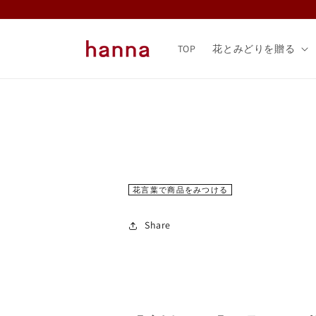
コンテ
ンツに
進む
TOP
花とみどりを贈る
花言葉で商品をみつける
Share