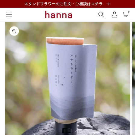
コンテ
ロ
スタンドフラワーのご注文・ご相談はコチラ
ンツに
カ
グ
進む
ー
イ
ト
商品情
ン
報にス
キップ
ギ
ャ
ラ
リ
ー
ビ
ュ
ー
で