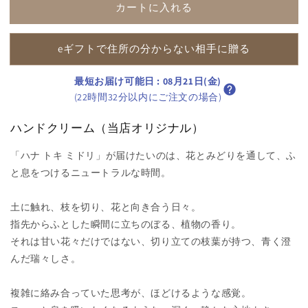
ド
ド
カートに入れる
ク
ク
リ
リ
eギフトで住所の分からない相手に贈る
ー
ー
ム】
ム】
最短お届け可能日
:
08月21日(金)
ハ
ハ
(22時間32分以内にご注文の場合)
ナ
ナ
ト
ト
ハンドクリーム（当店オリジナル）
キ
キ
ミ
ミ
「ハナ トキ ミドリ」が届けたいのは、花とみどりを通して、ふ
ド
ド
と息をつけるニュートラルな時間。
リ
リ
（森
（森
土に触れ、枝を切り、花と向き合う日々。
の
の
指先からふとした瞬間に立ちのぼる、植物の香り。
香
香
それは甘い花々だけではない、切り立ての枝葉が持つ、青く澄
り）
り）
んだ瑞々しさ。
の
の
数
数
複雑に絡み合っていた思考が、ほどけるような感覚。
量
量