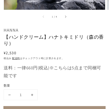
掲
載
さ
れ
/
1
/
4
て
い
る
HANNA
メ
デ
【ハンドクリーム】ハナトキミドリ（森の香
ィ
り）
ア
1
通
¥2,530
を
開
常
税込み
配送料
はチェックアウト時に計算されます。
く
価
送料：一律660円(税込)※こちらは5点まで同梱可
格
能です
数量
【ハ
【ハ
ン
ン