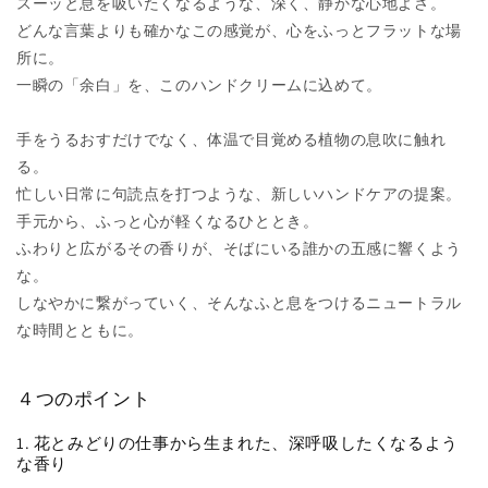
スーッと息を吸いたくなるような、深く、静かな心地よさ。
を
を
どんな言葉よりも確かなこの感覚が、心をふっとフラットな場
減
増
所に。
ら
や
一瞬の「余白」を、このハンドクリームに込めて。
す
す
手をうるおすだけでなく、体温で目覚める植物の息吹に触れ
る。
忙しい日常に句読点を打つような、新しいハンドケアの提案。
手元から、ふっと心が軽くなるひととき。
ふわりと広がるその香りが、そばにいる誰かの五感に響くよう
な。
しなやかに繋がっていく、そんなふと息をつけるニュートラル
な時間とともに。
４つのポイント
1. 花とみどりの仕事から生まれた、深呼吸したくなるよう
な香り