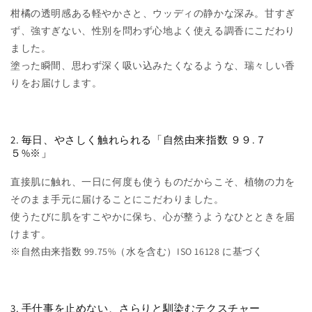
柑橘の透明感ある軽やかさと、ウッディの静かな深み。甘すぎ
ず、強すぎない、性別を問わず心地よく使える調香にこだわり
ました。
塗った瞬間、思わず深く吸い込みたくなるような、瑞々しい香
りをお届けします。
2. 毎日、やさしく触れられる「自然由来指数 ９９.７
５%※」
直接肌に触れ、一日に何度も使うものだからこそ、植物の力を
そのまま手元に届けることにこだわりました。
使うたびに肌をすこやかに保ち、心が整うようなひとときを届
けます。
※自然由来指数 99.75%（水を含む）ISO 16128 に基づく
3. 手仕事を止めない、さらりと馴染むテクスチャー