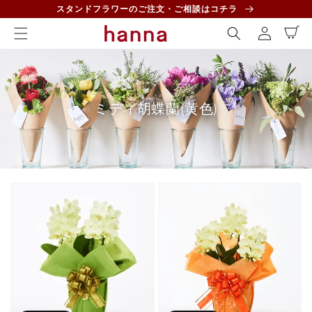
コンテ
ロ
スタンドフラワーのご注文・ご相談はコチラ
ンツに
カ
グ
進む
ー
イ
ト
ン
コ
ミディ胡蝶蘭(黄色)
レ
ク
シ
ョ
ン: