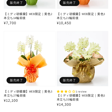
販売終了
販売終了
【ミディ胡蝶蘭】WEB限定｜黄色2
【ミディ胡蝶蘭】WEB限定｜黄色3
本立ち14輪前後
本立ち21輪前後
通
¥7,700
通
¥10,450
常
常
価
価
格
格
販売終了
販売終了
【ミディ胡蝶蘭】WEB限定｜黄色3
1 review
本立ち27輪前後
【ミディ胡蝶蘭】WEB限定｜黄色5
本立ち35輪前後
通
¥12,100
通
¥14,300
常
常