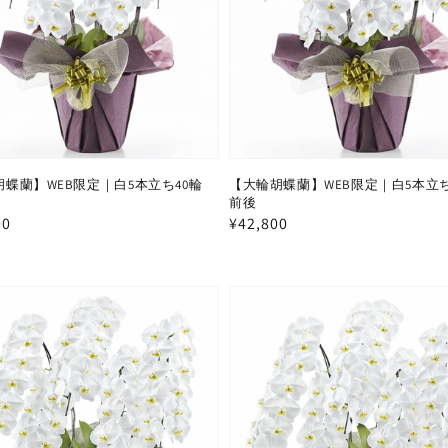
蝶蘭】WEB限定｜白5本立ち40輪
【大輪胡蝶蘭】WEB限定｜白5本立ち
前後
00
通
¥42,800
常
価
格