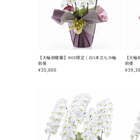
【大輪胡蝶蘭】WEB限定｜白5本立ち35輪
【大輪胡
前後
前後
通
¥35,800
通
¥39,3
常
常
価
価
格
格