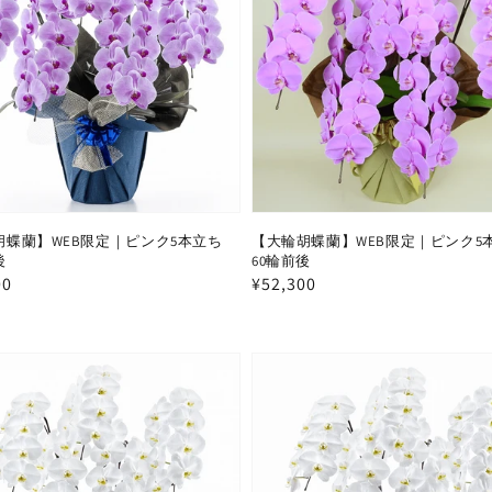
胡蝶蘭】WEB限定｜ピンク5本立ち
【大輪胡蝶蘭】WEB限定｜ピンク5
後
60輪前後
00
通
¥52,300
常
価
格