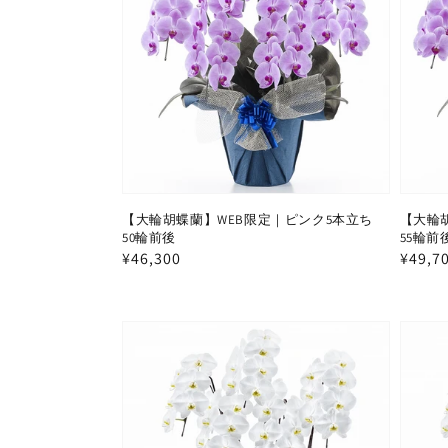
【大輪胡蝶蘭】WEB限定｜ピンク5本立ち
【大輪
50輪前後
55輪前
通
¥46,300
通
¥49,7
常
常
価
価
格
格