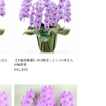
本立ち
【大輪胡蝶蘭】WEB限定｜ピンク5本立ち
45輪前後
通
¥42,800
常
価
格