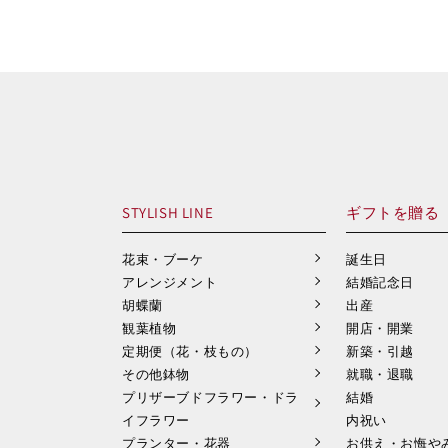
STYLISH LINE
ギフトを贈る
花束・ブーケ
誕生日
アレンジメント
結婚記念日
胡蝶蘭
出産
観葉植物
開店・開業
定期便（花・枝もの）
新築・引越
その他鉢物
就職・退職
プリザーブドフラワー・ドラ
結婚
イフラワー
内祝い
プランター・花器
お供え・お悔や