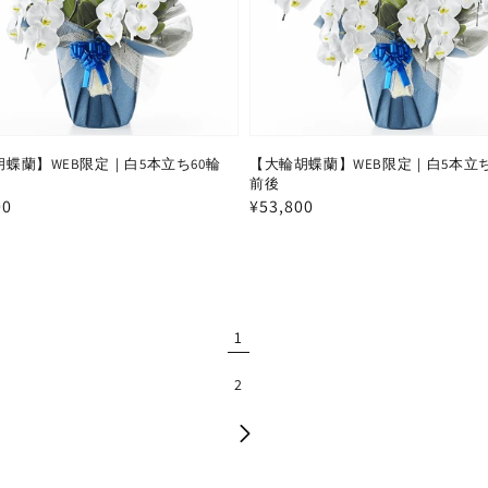
蝶蘭】WEB限定｜白5本立ち60輪
【大輪胡蝶蘭】WEB限定｜白5本立ち
前後
00
通
¥53,800
常
価
格
1
2