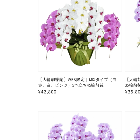
【大輪胡蝶蘭】WEB限定｜MIXタイプ（白
【大輪
赤、白、ピンク）5本立ち45輪前後
35輪前
通
¥42,800
通
¥35,8
常
常
価
価
格
格