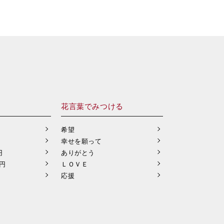
花言葉でみつける
希望
幸せを願って
円
ありがとう
9円
ＬＯＶＥ
応援