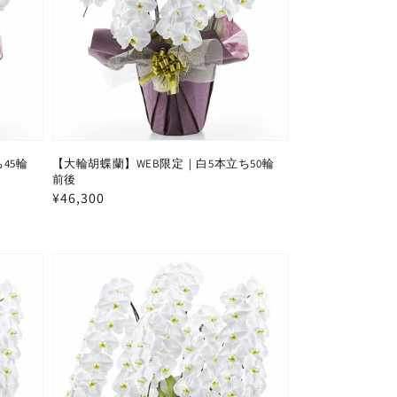
45輪
【大輪胡蝶蘭】WEB限定｜白5本立ち50輪
前後
通
¥46,300
常
価
格