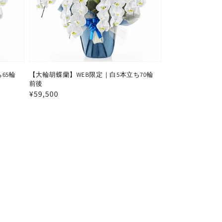
65輪
【大輪胡蝶蘭】WEB限定｜白5本立ち70輪
前後
通
¥59,500
常
価
格