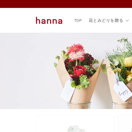
コンテ
ンツに
進む
TOP
花とみどりを贈る