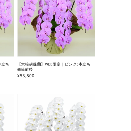
本立ち
【大輪胡蝶蘭】WEB限定｜ピンク5本立ち
65輪前後
通
¥53,800
常
価
格