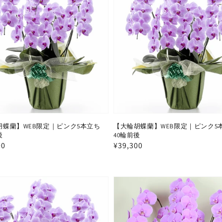
ョ
ン:
胡蝶蘭】WEB限定｜ピンク5本立ち
【大輪胡蝶蘭】WEB限定｜ピンク5
後
40輪前後
00
通
¥39,300
常
価
格