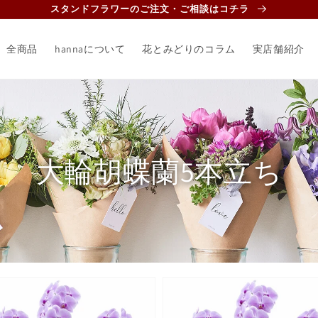
スタンドフラワーのご注文・ご相談はコチラ
全商品
hannaについて
花とみどりのコラム
実店舗紹介
コ
大輪胡蝶蘭5本立ち
レ
ク
シ