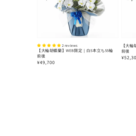
2 reviews
【大輪胡
【大輪胡蝶蘭】WEB限定｜白5本立ち55輪
前後
前後
通
¥52,3
通
¥49,700
常
常
価
価
格
格