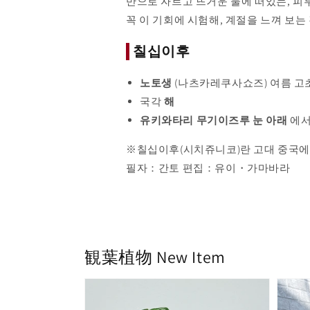
반으로 자르고 뜨거운 물에 떠있는, 피
꼭 이 기회에 시험해, 계절을 느껴 보는
칠십이후
노토생
(나츠카레쿠사쇼즈) 여름 고
국각
해
유키와타리 무기이즈루 눈 아래
에서
※칠십이후(시치쥬니코)란 고대 중국에서
필자：간토 편집：유이・가마바라
観葉植物
New Item