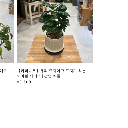
이즈 |
【커피나무】유리 모자이크 도자기 화분 |
테이블 사이즈 | 관엽 식물
정
¥3,500
가