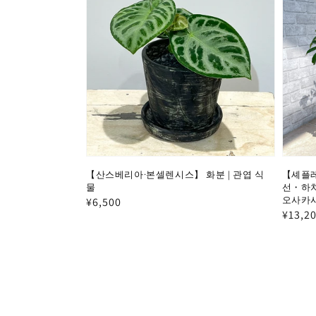
【산스베리아·본셀렌시스】 화분 | 관엽 식
【셰플레
물
선・하치
오사카
정
¥6,500
정
¥13,2
가
가