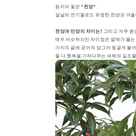
동지의 꽃은
"천양"
.
설날의 연기물로도 유명한 천양은 겨울
천양과 만양의 차이는?
그리고 자주 묻
매우 비슷하지만 차이점은 열매가 붙는 
가지의 끝에 굳어져 담그어 둥글게 붙어 
둘 다 행복을 가져다주는 새해의 길조