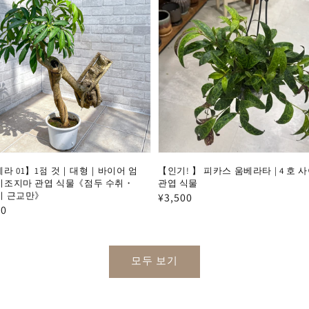
라 01】1점 것｜대형｜바이어 엄
【인기! 】 피카스 움베라타 | 4 호 사
조지마 관엽 식물《점두 수취・
관엽 식물
시 근교만》
정
¥3,500
00
가
모두 보기