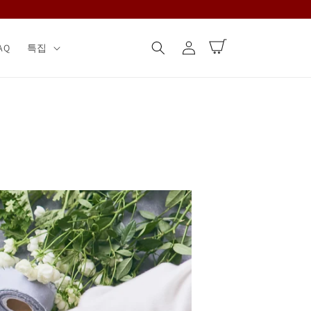
로
카
그
AQ
특집
트
인