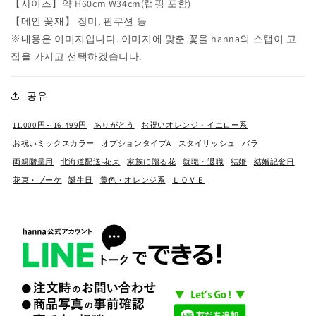
【사이즈】약 H60cm W34cm(랩핑 포함)
お届け方法
【메인 꽃재】 장미, 핀쿠션 등
指定の住所に贈る
※내용은 이미지입니다. 이미지에 맞춘 꽃을 hanna의 스탭이 고
집을 가지고 선택하겠습니다.
住所を知らない相手にeギフトで贈る
공유
eギフトの贈り方はこちら
11.000円～16.499円
ありがとう
お祝いオレンジ・イエロー系
お祝いミックスカラー
オプションタイプA
スタイリッシュ
バラ
両親贈呈用
北海道配送-花束
家族に贈る花
就職・退職
結婚
結婚記念日
花束・ブーケ
誕生日
黄色・オレンジ系
ＬＯＶＥ