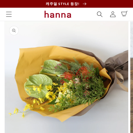
콘텐츠
캐주얼 STYLE 등장!
로 건너
로
카
뛰기
그
트
인
제품 정
보로 건
너뛰기
갤
러
리
보
기
에
서
미
디