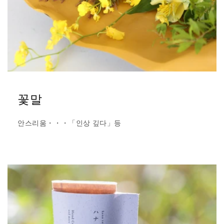
꽃말
안스리움・・・「인상 깊다」등