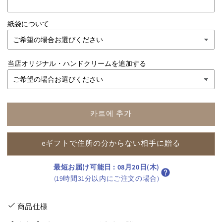
렌
렌
紙袋について
지
지
수
수
량
량
줄
늘
当店オリジナル・ハンドクリームを追加する
임
림
카트에 추가
eギフトで住所の分からない相手に贈る
最短お届け可能日
:
08月20日(木)
(19時間31分以内にご注文の場合)
商品仕様