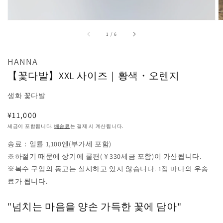
어
1
열
기
중
1
/
6
HANNA
【꽃다발】XXL 사이즈｜황색・오렌지
생화 꽃다발
정
¥11,000
가
세금이 포함됩니다.
배송료
는 결제 시 계산됩니다.
송료：일률 1,100엔(부가세 포함)
※하절기 때문에 상기에 쿨편(￥330세금 포함)이 가산됩니다.
※복수 구입의 동고는 실시하고 있지 않습니다. 1점 마다의 우송
료가 됩니다.
"넘치는 마음을 양손 가득한 꽃에 담아"