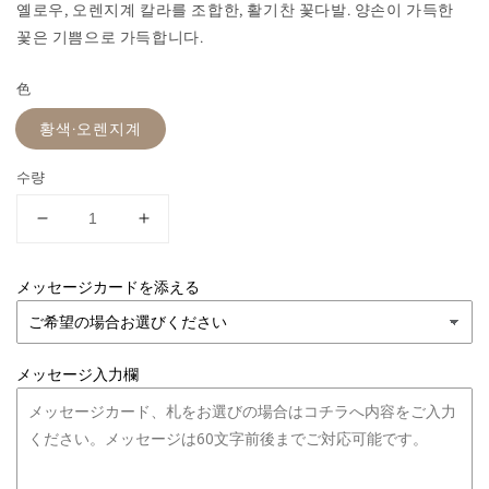
옐로우, 오렌지계 칼라를 조합한,
활기찬 꽃다발. 양손이 가득한
꽃은 기쁨으로 가득합니다.
色
황색·오렌지계
수량
【꽃
【꽃
다
다
발】
발】
メッセージカードを添える
XXL
XXL
사
사
이
이
メッセージ入力欄
즈
즈
｜
｜
황
황
색・
색・
오
오