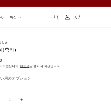
로
카
그
AQ
특집
트
인
NNA
폐(축하)
0
이 포함됩니다.
배송료
는 결제 시 계산됩니다.
祝い用のオプション
지
지
폐
폐