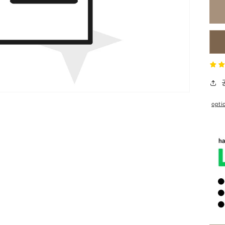
보
기
에
서
미
디
어
1
열
기
opti