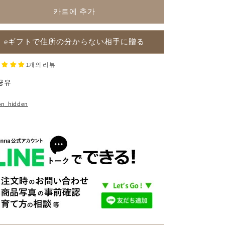
(축
(축
카트에 추가
하)
하)
수
수
eギフトで住所の分からない相手に贈る
량
량
줄
늘
1개의 리뷰
임
림
공유
on_hidden
お届け方法
指定の住所に贈る
住所を知らない相手にeギフトで贈る
eギフトの贈り方はこちら