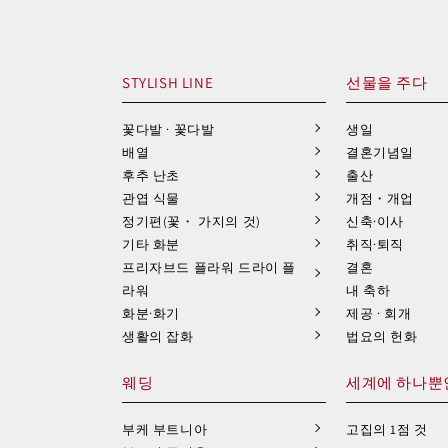
STYLISH LINE
선물을 주다
꽃다발 · 꽃다발
생일
배열
결혼기념일
후추 난초
출산
관엽 식물
개점・개업
정기편(꽃・ 가지의 것)
신축·이사
기타 화분
취직·퇴직
프리자브드 플라워 드라이 플
결혼
라워
내 축하
화분·화기
제공 · 회개
생활의 잡화
법요의 헌화
웨딩
세계에 하나뿐
부케 부트니아
고집의 1점 것