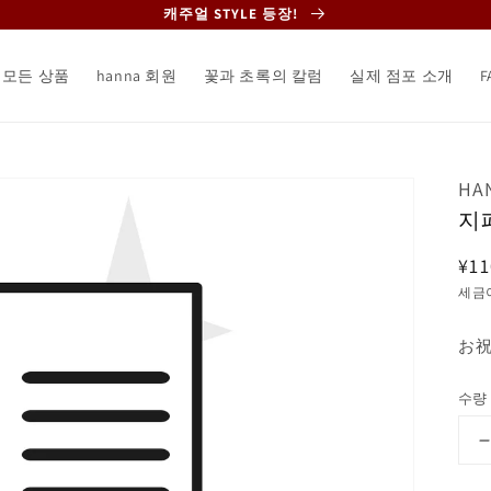
캐주얼 STYLE 등장!
모든 상품
hanna 회원
꽃과 초록의 칼럼
실제 점포 소개
F
HA
지
정
¥11
가
세금
お
수량
갤
러
리