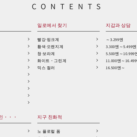
CONTENTS
일로에서 찾기
지갑과 상담
빨강·핑크계
～3.299엔
황색·오렌지계
3.300엔～5.499엔
청·보라계
5.500엔～10.999
화이트・그린계
11.000엔～16.49
믹스 컬러
16.500엔～
인・・・
지구 친화적
노 플로럴 폼