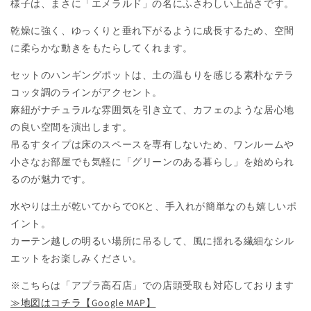
様子は、まさに「エメラルド」の名にふさわしい上品さです。
乾燥に強く、ゆっくりと垂れ下がるように成長するため、空間
に柔らかな動きをもたらしてくれます。
セットのハンギングポットは、土の温もりを感じる素朴なテラ
コッタ調のラインがアクセント。
麻紐がナチュラルな雰囲気を引き立て、カフェのような居心地
の良い空間を演出します。
吊るすタイプは床のスペースを専有しないため、ワンルームや
小さなお部屋でも気軽に「グリーンのある暮らし」を始められ
るのが魅力です。
水やりは土が乾いてからでOKと、手入れが簡単なのも嬉しいポ
イント。
カーテン越しの明るい場所に吊るして、風に揺れる繊細なシル
エットをお楽しみください。
※こちらは「アプラ高石店」での店頭受取も対応しております
≫地図はコチラ【Google MAP】