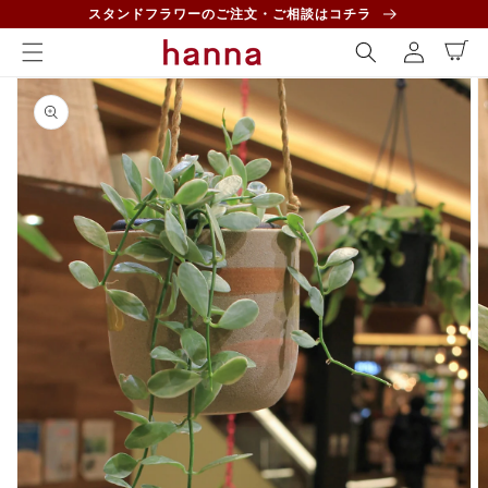
コンテ
ロ
スタンドフラワーのご注文・ご相談はコチラ
ンツに
カ
グ
進む
ー
イ
ト
商品情
ン
報にス
キップ
ギ
ャ
ラ
リ
ー
ビ
ュ
ー
で