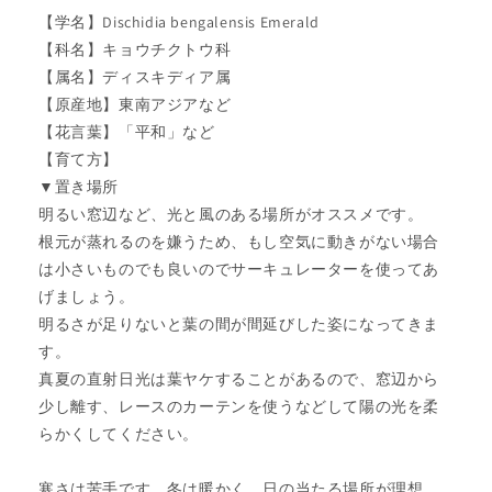
【学名】Dischidia bengalensis Emerald
【科名】キョウチクトウ科
【属名】ディスキディア属
【原産地】東南アジアなど
【花言葉】「平和」など
【育て方】
▼置き場所
明るい窓辺など、光と風のある場所がオススメです。
根元が蒸れるのを嫌うため、もし空気に動きがない場合
は小さいものでも良いのでサーキュレーターを使ってあ
げましょう。
明るさが足りないと葉の間が間延びした姿になってきま
す。
真夏の直射日光は葉ヤケすることがあるので、窓辺から
少し離す、レースのカーテンを使うなどして陽の光を柔
らかくしてください。
寒さは苦手です。冬は暖かく、日の当たる場所が理想