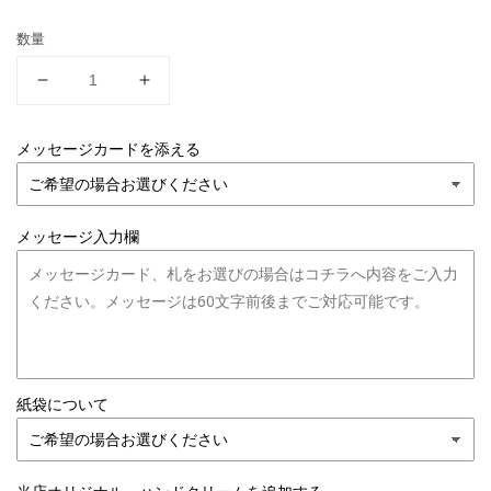
数量
【デ
【デ
ィ
ィ
ス
ス
メッセージカードを添える
キ
キ
デ
デ
ィ
ィ
メッセージ入力欄
ア
ア
エ
エ
メ
メ
ラ
ラ
ル
ル
ド】
ド】
紙袋について
観
観
葉
葉
植
植
物
物