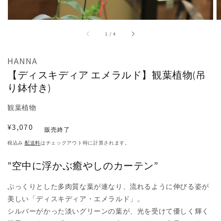
掲
載
さ
れ
/
1
/
4
て
い
る
HANNA
メ
デ
【ディスキディア エメラルド】観葉植物(吊
ィ
り鉢付き)
ア
1
を
観葉植物
開
く
通
¥3,070
販売終了
常
税込み
配送料
はチェックアウト時に計算されます。
価
格
”空中に浮かぶ癒やしのカーテン”
ぷっくりとした多肉質な葉が連なり、流れるように伸びる姿が
美しい「ディスキディア・エメラルド」。
シルバーがかった淡いグリーンの葉が、光を受けて優しく輝く