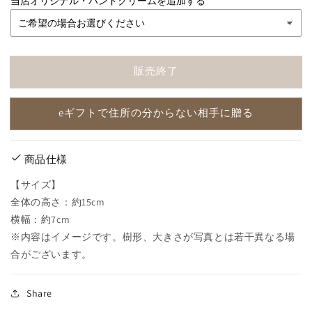
当店オリジナル・ハンドクリームを追加する
(吊
(吊
り
り
鉢
鉢
付
付
販売終了
き)
き)
の
の
eギフトで住所の分からない相手に贈る
数
数
量
量
を
を
商品仕様
減
増
ら
や
【サイズ】
す
す
全体の高さ：約15cm
横幅：約7cm
※内容はイメージです。樹形、大きさが写真とは若干異なる場
合がございます。
Share