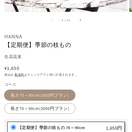
掲
載
さ
れ
/
1
/
15
て
い
る
HANNA
メ
デ
【定期便】季節の枝もの
ィ
ア
生花花束
を
開
通
¥1,650
く
常
税込み
配送料
はチェックアウト時に計算されます。
価
コース
格
長さ70～90cm(1650円プラン)
長さ70～90cm(3000円プラン)
【定期便】季節の枝もの 70～90cm
1,650円