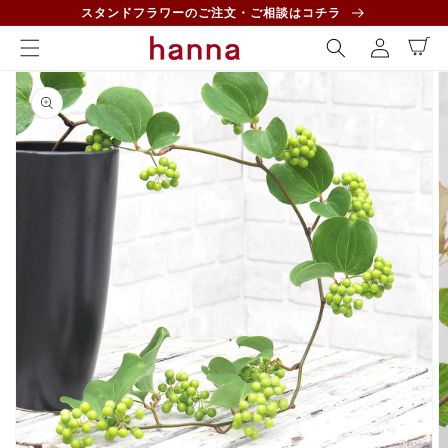
コンテ
ロ
スタンドフラワーのご注文・ご相談はコチラ
ンツに
カ
グ
進む
ー
イ
ト
商品情
ン
報にス
キップ
ギ
ャ
ラ
リ
ー
ビ
ュ
ー
で