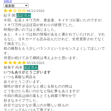
100.0
Sort by
04/22/2026
紀子 関
今回、紅花トキワ万作、黄金葉、キイチゴが届いたのですが、
トキワ万作はほぼ花が終わりの状態でした。
時期が遅いのではと感じました。
あと、ネットでは枝の情報があると書かれていたけれど、それ
もなし、ＱＲカードも読み込んだけれど、全然更新されてなく
て残念でした。
枝の種類ももう少しバランスというかセンスよくしてほしいで
す。
何度か続けてみて継続は考えよかと思います。
03/28/2026
裕美子 内本
いつもありがとうございます
いつも素敵な商品を
ありがとうございます。
個性が強すぎるかなと感じる枝ものの時は
どう生けたら良いのかなと悩む事もありますが
今回の商品は緑の葉もとても綺麗で華やかで
好きなタイプでした。
自分ではなかなか選ぶのが難しい枝もの
ラッピングもいつも丁寧ですし