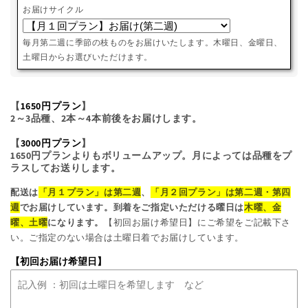
お届けサイクル
毎月第二週に季節の枝ものをお届けいたします。木曜日、金曜日、
土曜日からお選びいただけます。
【
1650円プラン
】
2～3品種、2本～4本前後をお届けします。
【
3000円プラン
】
1650円プランよりもボリュームアップ。月によっては品種をプ
ラスしてお送りします。
配送は
「月１プラン」は第二週
、
「月２回プラン」は第二週・第四
週
でお届けしています。到着をご指定いただける曜日は
木曜、金
曜、土曜
になります。
【初回お届け希望日】にご希望をご記載下さ
い。ご指定のない場合は土曜日着でお届けしています。
【初回お届け希望日】