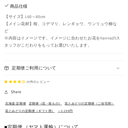
商品仕様
【サイズ】L60～80cm
【メイン花材】桜、コデマリ、レンギョウ、ウンリュウ柳な
ど
※内容はイメージです。イメージに合わせたお花をhannaのス
タッフがこだわりをもってお選びいたします。
定期便ご利用について
24件のレビュー
Share
北海道-定期便
定期便（花・枝もの）
花とみどりの定期便（ご自宅用）
花とみどりの定期便（ギフト用）
～3.299円
■定期便 （ヤマト運輸）について