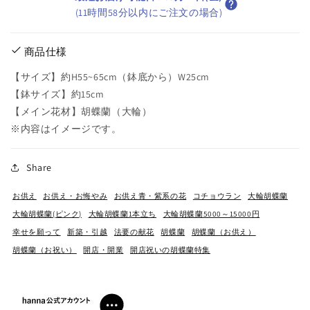
(11時間58分以内にご注文の場合)
商品仕様
【サイズ】約H55~65cm（鉢底から）W25cm
【鉢サイズ】約15cm
【メイン花材】胡蝶蘭（大輪）
※内容はイメージです。
Share
お供え
お供え・お悔やみ
お供え青・紫系の花
コチョウラン
大輪胡蝶蘭
大輪胡蝶蘭(ピンク)
大輪胡蝶蘭1本立ち
大輪胡蝶蘭5000～15000円
幸せを願って
新築・引越
法要の献花
胡蝶蘭
胡蝶蘭（お供え）
胡蝶蘭（お祝い）
開店・開業
開店祝いの胡蝶蘭特集