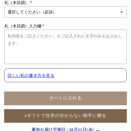
札（木目調）
ピ
ピ
ン
ン
ク
ク
1
1
札（木目調）入力欄
本
本
立
立
ち
ち
7
7
輪
輪
前
前
後
後
詳しい札の書き方を見る
の
の
数
数
量
量
カートに入れる
を
を
減
増
ら
や
eギフトで住所の分からない相手に贈る
す
す
最短お届け可能日
:
08月21日(金)