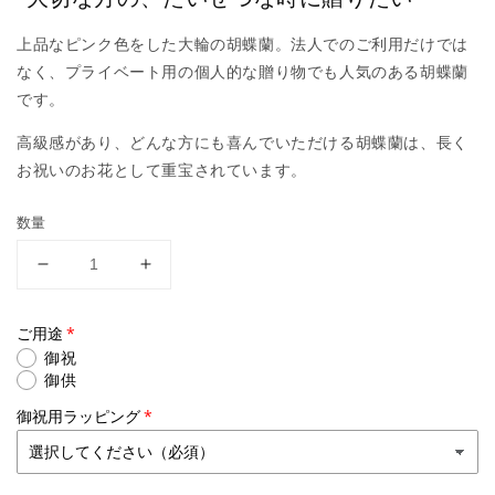
上品なピンク色をした大輪の胡蝶蘭。法人でのご利用だけでは
なく、プライベート用の個人的な贈り物でも人気のある胡蝶蘭
です。
高級感があり、どんな方にも喜んでいただける胡蝶蘭は、長く
お祝いのお花として重宝されています。
数量
【大
【大
輪
輪
胡
胡
ご用途
蝶
蝶
御祝
御供
蘭】
蘭】
WEB
WEB
御祝用ラッピング
限
限
定
定
｜
｜