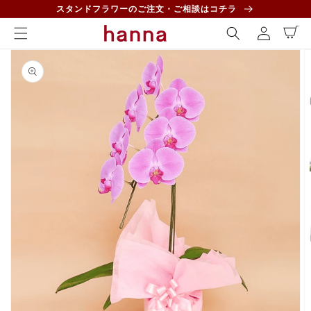
コンテ
ロ
スタンドフラワーのご注文・ご相談はコチラ
ンツに
カ
グ
進む
ー
イ
ト
商品情
ン
報にス
キップ
ギ
ャ
ラ
リ
ー
ビ
ュ
ー
で