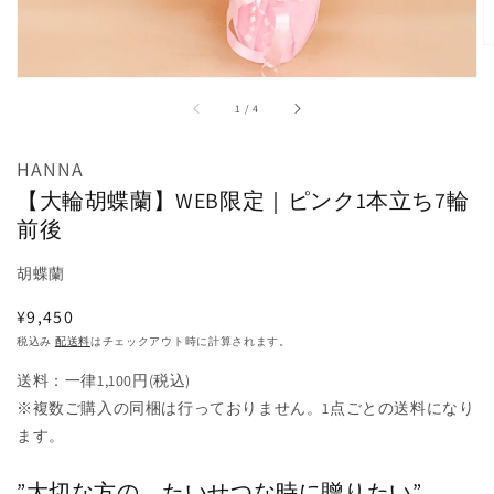
掲
載
さ
れ
て
/
1
/
4
い
る
メ
HANNA
デ
【大輪胡蝶蘭】WEB限定｜ピンク1本立ち7輪
ィ
ア
前後
1
を
胡蝶蘭
開
く
通
¥9,450
常
税込み
配送料
はチェックアウト時に計算されます。
価
送料：一律1,100円(税込)
格
※複数ご購入の同梱は行っておりません。1点ごとの送料になり
ます。
”大切な方の、たいせつな時に贈りたい”