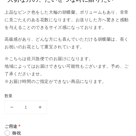
上品なピンク色をした大輪の胡蝶蘭。ボリュームもあり、非常
に見ごたえのある花数になります。お送りした方へ驚きと感動
を与えることのできるサイズ感になっております。
高級感があり、どんな方にも喜んでいただける胡蝶蘭は、長く
お祝いのお花として重宝されています。
※こちらは佐川急便でのお届けになります。
地域によってはお届けできない可能性もございます。予め、ご
了承くださいませ。
※お届け時間のご指定ができない商品になります。
数量
【大
【大
輪
輪
胡
胡
ご用途
蝶
蝶
御祝