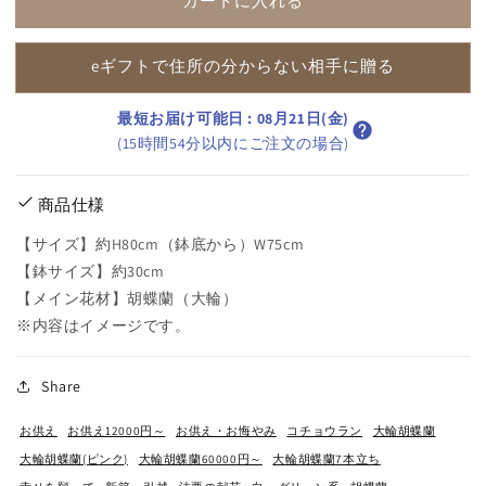
カートに入れる
を
を
減
増
ら
や
eギフトで住所の分からない相手に贈る
す
す
最短お届け可能日
:
08月21日(金)
(15時間54分以内にご注文の場合)
商品仕様
【サイズ】約H80cm（鉢底から）W75cm
【鉢サイズ】約30cm
【メイン花材】胡蝶蘭（大輪）
※内容はイメージです。
Share
お供え
お供え12000円～
お供え・お悔やみ
コチョウラン
大輪胡蝶蘭
大輪胡蝶蘭(ピンク)
大輪胡蝶蘭60000円～
大輪胡蝶蘭7本立ち