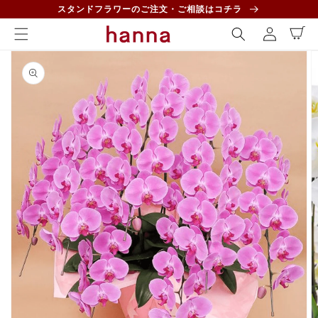
コンテ
ロ
スタンドフラワーのご注文・ご相談はコチラ
ンツに
カ
グ
進む
ー
イ
ト
商品情
ン
報にス
キップ
ギ
ャ
ラ
リ
ー
ビ
ュ
ー
で