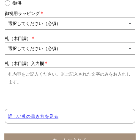
御供
蘭】
蘭】
WEB
WEB
御祝用ラッピング
限
限
定
定
｜
｜
札（木目調）
ピ
ピ
ン
ン
ク
ク
7
7
札（木目調）入力欄
本
本
立
立
ち
ち
77
77
輪
輪
前
前
後
後
詳しい札の書き方を見る
の
の
数
数
量
量