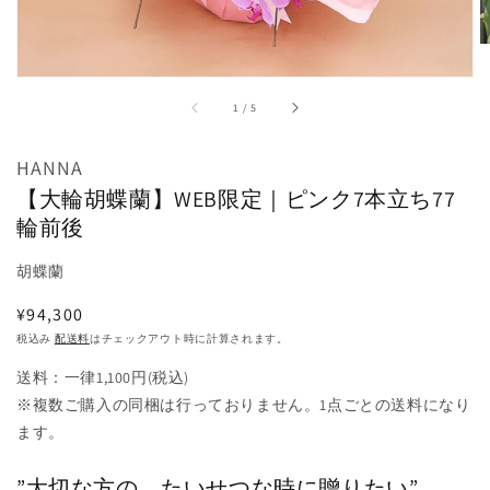
掲
載
さ
れ
て
/
1
/
5
い
る
メ
HANNA
デ
【大輪胡蝶蘭】WEB限定｜ピンク7本立ち77
ィ
ア
輪前後
1
を
胡蝶蘭
開
く
通
¥94,300
常
税込み
配送料
はチェックアウト時に計算されます。
価
送料：一律1,100円(税込)
格
※複数ご購入の同梱は行っておりません。1点ごとの送料になり
ます。
”大切な方の、たいせつな時に贈りたい”