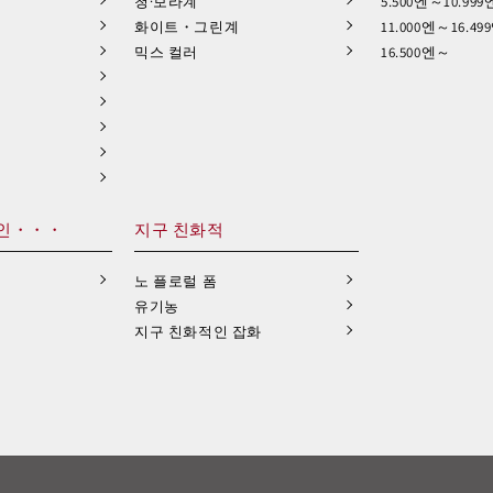
청·보라계
5.500엔～10.999
화이트・그린계
11.000엔～16.49
믹스 컬러
16.500엔～
인・・・
지구 친화적
노 플로럴 폼
유기농
지구 친화적인 잡화