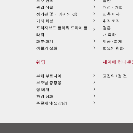
후추 난초
출산
관엽 식물
개점・개업
정기편(꽃・ 가지의 것)
신축·이사
기타 화분
취직·퇴직
프리자브드 플라워 드라이 플
결혼
라워
내 축하
화분·화기
제공 · 회개
생활의 잡화
법요의 헌화
웨딩
세계에 하나뿐
부케 부트니아
고집의 1점 것
부모님 증정용
링 베개
환영 장화
주문제작(요상담)