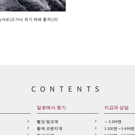
8 g×6포[오가닉 유기 재배 홍차][티
CONTENTS
일로에서 찾기
지갑과 상담
빨강·핑크계
～3.299엔
황색·오렌지계
3.300엔～5.499엔