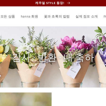
캐주얼 STYLE 등장!
모든 상품
hanna 회원
꽃과 초록의 칼럼
실제 점포 소개
F
컬
감사 · 반환 · 내 축하
렉
션: