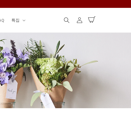
로
카
그
AQ
특집
트
인