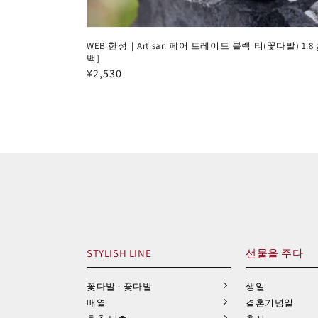
WEB 한정｜Artisan 페어 트레이드 블랙 티(꽃다발) 1.
백]
정
¥2,530
가
STYLISH LINE
선물을 주다
꽃다발 · 꽃다발
생일
배열
결혼기념일